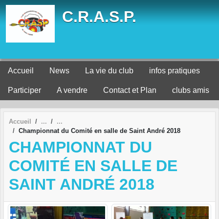
Panneau de gestion des cookies
C.R.A.S.P.
Accueil
News
La vie du club
infos pratiques
Participer
A vendre
Contact et Plan
clubs amis
Accueil
Championnat du Comité en salle de Saint André 2018
CHAMPIONNAT DU
COMITÉ EN SALLE DE
SAINT ANDRÉ 2018