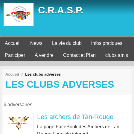
Panneau de gestion des cookies
C.R.A.S.P.
Accueil
News
La vie du club
infos pratiques
Participer
A vendre
Contact et Plan
clubs amis
Accueil
Les clubs adverses
LES CLUBS ADVERSES
6 adversaires
Les archers de Tan-Rouge
La page FaceBook des Archers de Tan
Rouge Leur site internet