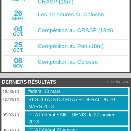
CRASP (18m)
26
Les 12 heures du Colosse
SEPT.
04
Compétition au CRASP (18m)
OCT.
25
Compétition au Port (18m)
OCT.
08
Compétition au Colosse
NOV.
DERNIERS RÉSULTATS
+ de résultats
federal 10 mars
18/03/13
RESULTATS DU FITA / FEDERAL DU 10
10/03/13
MARS 2013
FITA Fédéral SAINT DENIS du 27 janvier
05/02/13
2013
FITA Fédéral 27 janvier
05/02/13