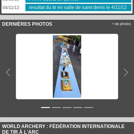
resultat du tir en salle de saint denis le 4/11/12
04/11/12
DERNIÈRES PHOTOS
+ de photos
Précedent
Sui
WORLD ARCHERY : FÉDÉRATION INTERNATIONALE
DE TIR À L'ARC