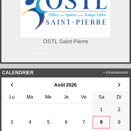
Précedent
Suiv
OSTL Saint Pierre
CALENDRIER
+ d'évènements
Août 2026
Lu
Ma
Me
Je
Ve
Sa
Di
1
2
3
4
5
6
7
8
9