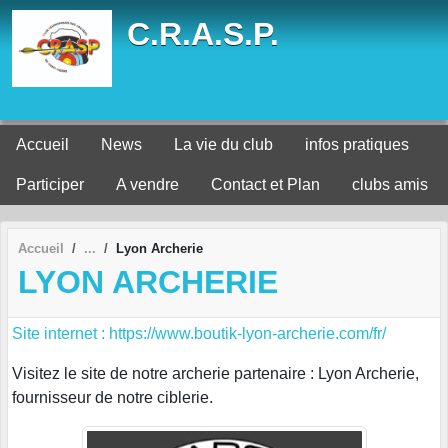
Panneau de gestion des cookies
C.R.A.S.P.
Accueil
News
La vie du club
infos pratiques
Participer
A vendre
Contact et Plan
clubs amis
Accueil
Lyon Archerie
LYON ARCHERIE
Site internet : https://www.boutik-lyon-archerie.com/fr/
Visitez le site de notre archerie partenaire : Lyon Archerie,
fournisseur de notre ciblerie.