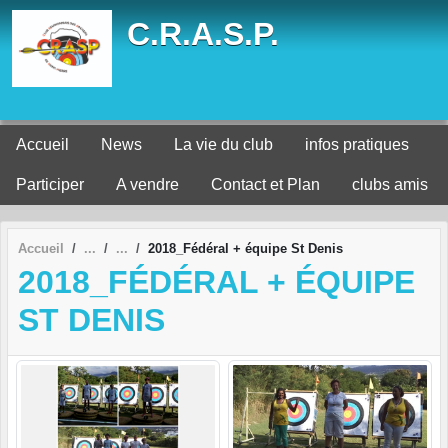
Panneau de gestion des cookies
C.R.A.S.P.
Accueil
News
La vie du club
infos pratiques
Participer
A vendre
Contact et Plan
clubs amis
Accueil
2018_Fédéral + équipe St Denis
2018_FÉDÉRAL + ÉQUIPE
ST DENIS