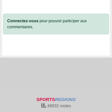
Connectez-vous
pour pouvoir participer aux
commentaires.
SPORTS
REGIONS
86832
visites