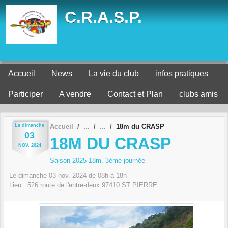
Panneau de gestion des cookies
C.R.A.S.P.
Accueil
News
La vie du club
infos pratiques
Participer
A vendre
Contact et Plan
clubs amis
Le
dimanche
Accueil
18m du CRASP
03
18M DU CRASP
NOV.
2024
Saison 2025 18m, 3ème journée
Le
dimanche
03
nov.
2024
de 08h à 18h
Lieu :
526 route de l'entre-deux
97410
ST PIERRE