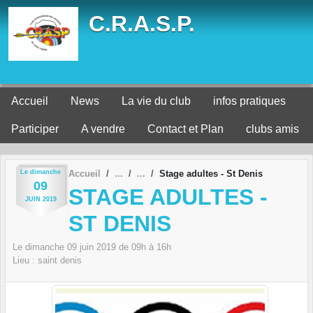
Panneau de gestion des cookies
C.R.A.S.P.
Accueil
News
La vie du club
infos pratiques
Participer
A vendre
Contact et Plan
clubs amis
Le
dimanche
Accueil
Stage adultes - St Denis
09
STAGE ADULTES -
JUIN
2019
ST DENIS
Le
dimanche
09
juin
2019
de 09h à 16h
Lieu :
saint denis