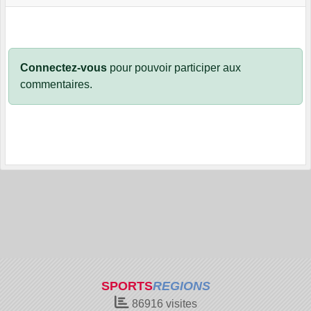
Connectez-vous
pour pouvoir participer aux
commentaires.
SPORTS
REGIONS
86916
visites