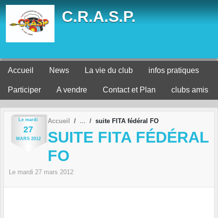
Panneau de gestion des cookies
C.R.A.S.P.
Accueil
News
La vie du club
infos pratiques
Participer
A vendre
Contact et Plan
clubs amis
Le
mardi
Accueil
suite FITA fédéral FO
27
SUITE FITA FÉDÉRAL
MARS
2012
FO
Le
mardi
27
mars
2012